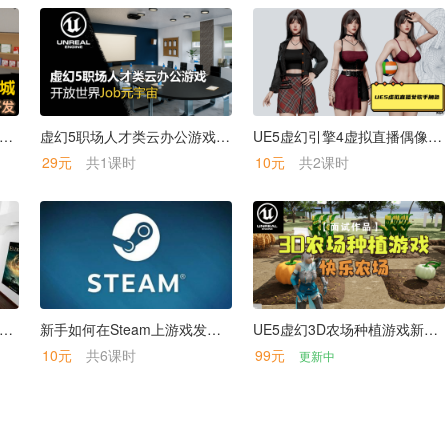
UE5元宇宙3D购物商城系统开放世界零基础开发
虚幻5职场人才类云办公游戏开放世界Job元宇宙
UE5虚幻引擎4虚拟直播偶像美女歌手角色
29元
共1课时
10元
共2课时
 虚幻引擎游戏之家卧室办公客厅室内漫游场景-元宇宙首选素材包
新手如何在Steam上游戏发布/上架UE5游戏
UE5虚幻3D农场种植游戏新手项目【面试作品】
10元
共6课时
99元
更新中