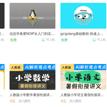
Nodejs+React+Vue集成开发环境-入门教程
信息学奥赛NOIP从入门到实战（在线上机桌面版）
go/golang基础教程-快速上机操作指南
上机
免费
可上机
免费
可上机
暑假衔接讲义起点课件
人教版小学数学暑假衔接讲义课件
人教版小学语文暑假衔接讲义课件
5元
共1课时
5元
共1课时