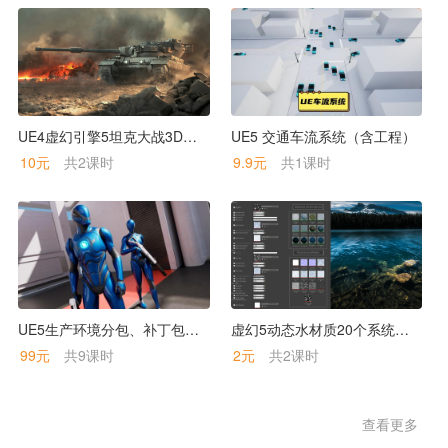
UE4虚幻引擎5坦克大战3D震撼游戏Physic Based Tank（附工程）
UE5 交通车流系统（含工程）
10元
共2课时
9.9元
共1课时
UE5生产环境分包、补丁包插件发版打包流程教学
虚幻5动态水材质20个系统操作教程
99元
共9课时
2元
共2课时
查看更多