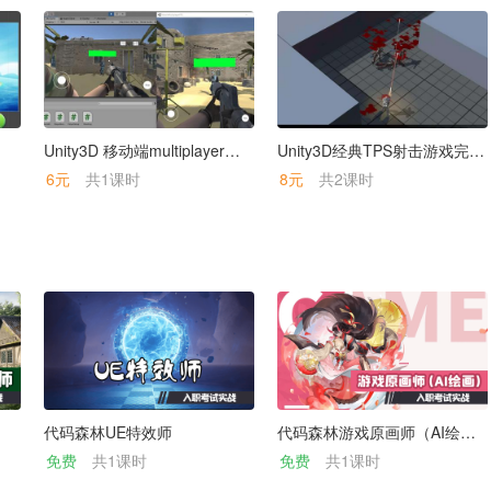
Unity3D 移动端multiplayer枪战游戏源码【成品游戏】
Unity3D经典TPS射击游戏完整项目
6元
共1课时
8元
共2课时
代码森林UE特效师
代码森林游戏原画师（AI绘画）
免费
共1课时
免费
共1课时