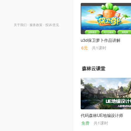
关于我们
-
服务政策
-
投诉/意见
u3d保卫萝卜作品讲解
6元
共1课时
森林云课堂
代码森林UE地编设计师
免费
共1课时