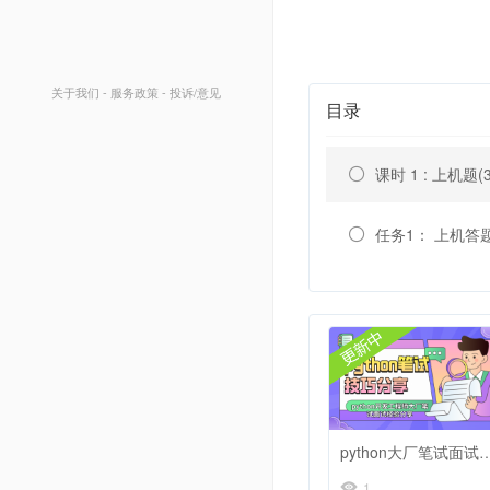
关于我们
-
服务政策
-
投诉/意见
目录
课时 1 : 上机题(
任务1： 上机答
python大厂笔试面
1